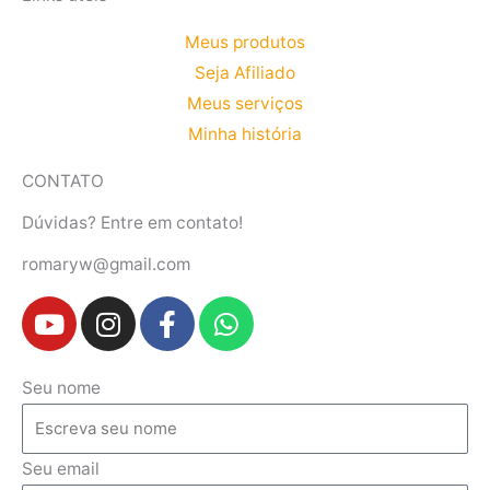
Meus produtos
Seja Afiliado
Meus serviços
Minha história
CONTATO
Dúvidas? Entre em contato!
romaryw@gmail.com
Y
I
F
W
o
n
a
h
u
s
c
a
t
t
e
t
Seu nome
u
a
b
s
b
g
o
a
e
r
o
p
Seu email