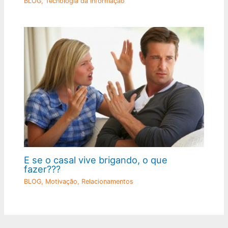
BLOG
,
Tecnologia da Informação
E se o casal vive brigando, o que
fazer???
BLOG
,
Motivação
,
Relacionamentos